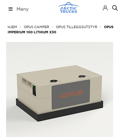
Hopp
Hopp
Meny
til
til
navigasjon
innhold
Nettbutikk
Fold
HJEM
OPUS CAMPER
OPUS TILLEGGSUTSTYR
OPUS
ut
IMPERIUM 100 LITHIUM X30
under