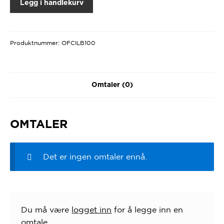
Legg i handlekurv
Produktnummer:
OFCILB100
Omtaler (0)
OMTALER
Det er ingen omtaler ennå.
Du må være
logget inn
for å legge inn en
omtale.