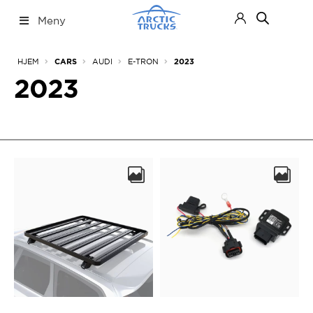
Hopp
Hopp
Meny
til
til
navigasjon
innhold
Nettbutikk
Fold
HJEM
AUDI
E-TRON
CARS
2023
ut
under
2023