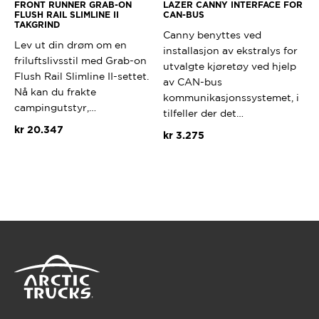
FRONT RUNNER GRAB-ON
LAZER CANNY INTERFACE FOR
FLUSH RAIL SLIMLINE II
CAN-BUS
TAKGRIND
Canny benyttes ved
Lev ut din drøm om en
installasjon av ekstralys for
friluftslivsstil med Grab-on
utvalgte kjøretøy ved hjelp
Flush Rail Slimline II-settet.
av CAN-bus
Nå kan du frakte
kommunikasjonssystemet, i
campingutstyr,…
tilfeller der det…
kr
20.347
kr
3.275