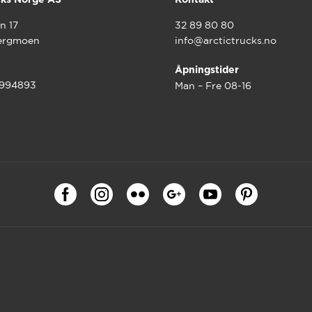
n 17
32 89 80 80
ergmoen
info@arctictrucks.no
Åpningstider
9994893
Man – Fre 08-16