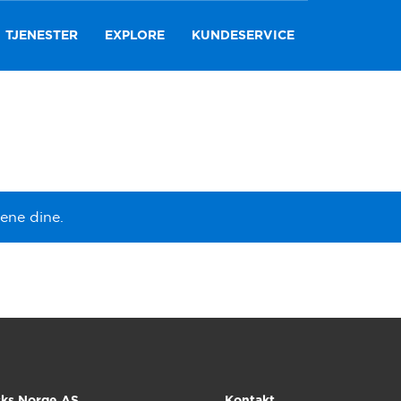
TJENESTER
EXPLORE
KUNDESERVICE
ene dine.
cks Norge AS
Kontakt