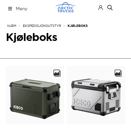
Hopp
Hopp
Meny
til
til
navigasjon
innhold
Nettbutikk
Fold
HJEM
EKSPEDISJONSUTSTYR
KJØLEBOKS
ut
under
Kjøleboks