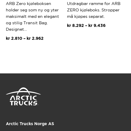
ARB Zero kjøleboksen
Utdragbar ramme for ARB
holder seg som ny og yter
ZERO kjøleboks. Stropper
maksimalt med en elegant
må kjøpes separat.
og stilig Transit Bag.
Prisområde:
kr
8.292
–
kr
9.436
Designet…
kr 8.292
Dette
Prisområde:
til
kr
2.810
–
kr
2.962
produktet
kr 2.810
kr 9.436
Dette
har
til
produktet
flere
kr 2.962
har
varianter.
flere
Alternativ
varianter.
kan
Alternativene
velges
kan
på
velges
produktsi
på
produktsiden
Arctic Trucks Norge AS