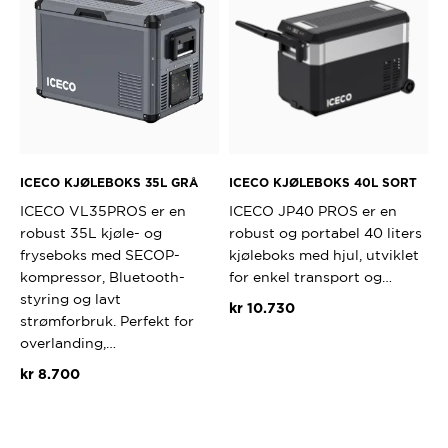
varianter.
Alternativene
kan
velges
på
produktsiden
ICECO KJØLEBOKS 35L GRÅ
ICECO KJØLEBOKS 40L SORT
ICECO VL35PROS er en
ICECO JP40 PROS er en
robust 35L kjøle- og
robust og portabel 40 liters
fryseboks med SECOP-
kjøleboks med hjul, utviklet
kompressor, Bluetooth-
for enkel transport og…
styring og lavt
kr
10.730
strømforbruk. Perfekt for
overlanding,…
kr
8.700