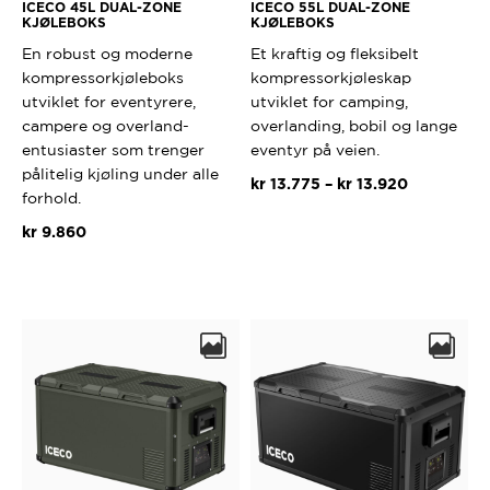
ICECO 45L DUAL-ZONE
ICECO 55L DUAL-ZONE
KJØLEBOKS
KJØLEBOKS
En robust og moderne
Et kraftig og fleksibelt
kompressorkjøleboks
kompressorkjøleskap
utviklet for eventyrere,
utviklet for camping,
campere og overland-
overlanding, bobil og lange
entusiaster som trenger
eventyr på veien.
pålitelig kjøling under alle
Prisområd
kr
13.775
–
kr
13.920
forhold.
kr 13.775
Dette
til
kr
9.860
produktet
kr 13.920
Dette
har
produktet
flere
har
varianter.
flere
Alternativ
varianter.
kan
Alternativene
velges
kan
på
velges
produktsi
på
produktsiden