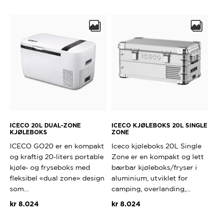
produktet
har
flere
varianter.
Alternativ
kan
velges
på
produktsi
ICECO 20L DUAL-ZONE
ICECO KJØLEBOKS 20L SINGLE
KJØLEBOKS
ZONE
ICECO GO20 er en kompakt
Iceco kjøleboks 20L Single
og kraftig 20‑liters portable
Zone er en kompakt og lett
kjøle‑ og fryseboks med
bærbar kjøleboks/fryser i
fleksibel «dual zone» design
aluminium, utviklet for
som…
camping, overlanding,…
kr
8.024
kr
8.024