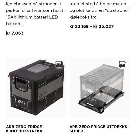
kjøleboksen på stranden, i
uten et sted å holde maten
parken eller hvor som helst.
og ølet kaldt. En "dual zone"
15Ah lithium batteri LED
kjøleboks fra…
batteri…
Prisområd
kr
23.168
–
kr
25.027
kr 23.168
kr
7.063
Dette
til
produktet
kr 25.027
har
flere
varianter.
Alternativ
kan
velges
på
produktsi
ARB ZERO FRIDGE
ARB ZERO FRIDGE UTTREKKS-
KJØLEBOKSTREKK
SLIDER