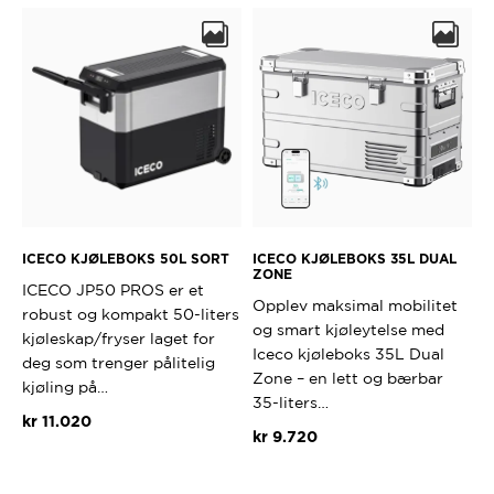
ICECO KJØLEBOKS 50L SORT
ICECO KJØLEBOKS 35L DUAL
ZONE
ICECO JP50 PROS er et
Opplev maksimal mobilitet
robust og kompakt 50-liters
og smart kjøleytelse med
kjøleskap/fryser laget for
Iceco kjøleboks 35L Dual
deg som trenger pålitelig
Zone – en lett og bærbar
kjøling på…
35-liters…
kr
11.020
kr
9.720
Dette