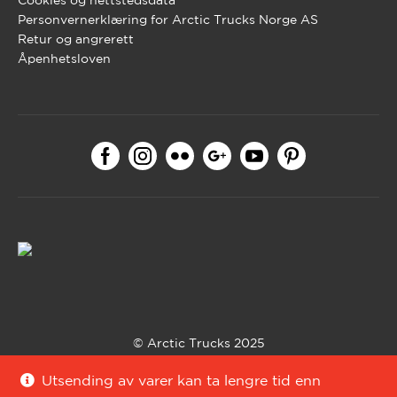
Cookies og nettstedsdata
Personvernerklæring for Arctic Trucks Norge AS
Retur og angrerett
Åpenhetsloven
© Arctic Trucks 2025
Bygget med WooCommerce av
Codehouse
.
Utsending av varer kan ta lengre tid enn