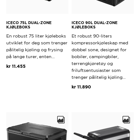
ICECO 75L DUAL-ZONE
ICECO 90L DUAL-ZONE
KJØLEBOKS
KJØLEBOKS
En robust 75 liter kjøleboks
Et robust 90-liters
utviklet for deg som trenger
kompressorkjøleskap med
pålitelig kjøling og frysing
dobbel sone, designet for
på lange turer, enten…
bobiler, campingbiler,
terrengkjøretøy og
kr
11.455
friluftsentusiaster som
trenger pålitelig kjøling…
Dette
produktet
kr
11.890
har
flere
Dette
varianter.
produktet
Alternativene
har
kan
flere
velges
varianter.
på
Alternativ
produktsiden
kan