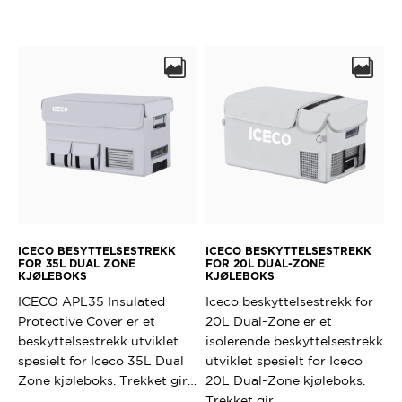
Dette
produktet
har
flere
varianter.
Alternativ
kan
velges
på
produktsi
ICECO BESYTTELSESTREKK
ICECO BESKYTTELSESTREKK
FOR 35L DUAL ZONE
FOR 20L DUAL-ZONE
KJØLEBOKS
KJØLEBOKS
ICECO APL35 Insulated
Iceco beskyttelsestrekk for
Protective Cover er et
20L Dual-Zone er et
beskyttelsestrekk utviklet
isolerende beskyttelsestrekk
spesielt for Iceco 35L Dual
utviklet spesielt for Iceco
Zone kjøleboks. Trekket gir…
20L Dual-Zone kjøleboks.
Trekket gir…