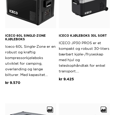
velges
på
produktsi
ICECO 60L SINGLE-ZONE
ICECO KJØLEBOKS 30L SORT
KJØLEBOKS
ICECO JP30 PROS er et
Iceco 60L Single-Zone er en
kompakt og robust 30-liters
robust og kraftig
bærbart kjøle-/fryseskap
kompressorkjøleboks
med hjul og
utviklet for camping,
teleskophåndtak for enkel
overlanding og lange
transport.…
bilturer. Med kapasitet…
kr
9.425
kr
9.570
Dette
produktet
har
flere