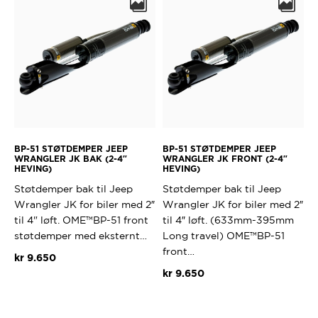
BP-51 STØTDEMPER JEEP
BP-51 STØTDEMPER JEEP
WRANGLER JK BAK (2-4″
WRANGLER JK FRONT (2-4″
HEVING)
HEVING)
Støtdemper bak til Jeep
Støtdemper bak til Jeep
Wrangler JK for biler med 2″
Wrangler JK for biler med 2″
til 4" løft. OME™BP-51 front
til 4″ løft. (633mm-395mm
støtdemper med eksternt…
Long travel) OME™BP-51
front…
kr
9.650
kr
9.650