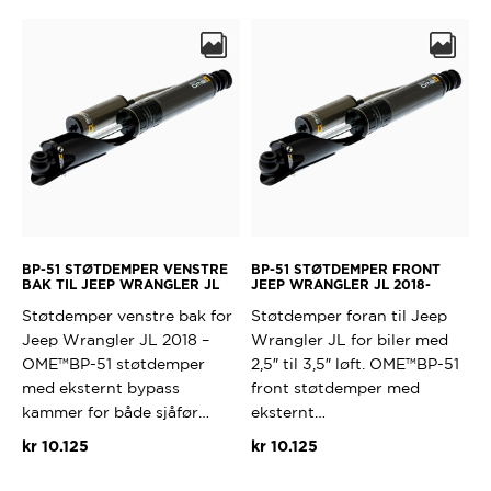
BP-51 STØTDEMPER VENSTRE
BP-51 STØTDEMPER FRONT
BAK TIL JEEP WRANGLER JL
JEEP WRANGLER JL 2018-
Støtdemper venstre bak for
Støtdemper foran til Jeep
Jeep Wrangler JL 2018 –
Wrangler JL for biler med
OME™BP-51 støtdemper
2,5″ til 3,5″ løft. OME™BP-51
med eksternt bypass
front støtdemper med
kammer for både sjåfør…
eksternt…
kr
10.125
kr
10.125