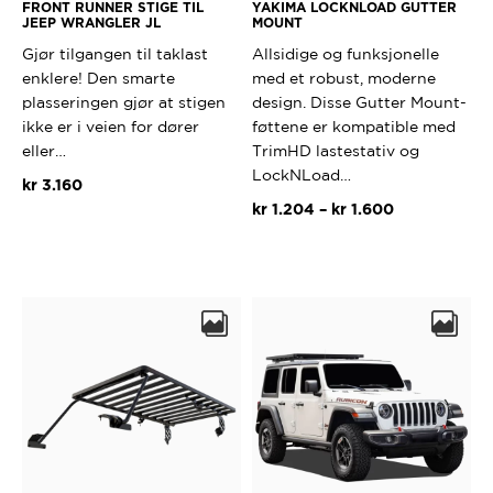
FRONT RUNNER STIGE TIL
YAKIMA LOCKNLOAD GUTTER
JEEP WRANGLER JL
MOUNT
Gjør tilgangen til taklast
Allsidige og funksjonelle
enklere! Den smarte
med et robust, moderne
plasseringen gjør at stigen
design. Disse Gutter Mount-
ikke er i veien for dører
føttene er kompatible med
eller…
TrimHD lastestativ og
LockNLoad…
kr
3.160
Prisområde:
kr
1.204
–
kr
1.600
kr 1.204
Dette
til
produktet
kr 1.600
har
flere
varianter.
Alternativ
kan
velges
på
produktsi