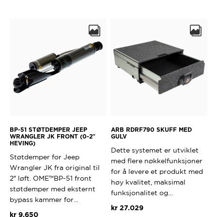
BP-51 STØTDEMPER JEEP
ARB RDRF790 SKUFF MED
WRANGLER JK FRONT (0-2″
GULV
HEVING)
Dette systemet er utviklet
Støtdemper for Jeep
med flere nøkkelfunksjoner
Wrangler JK fra original til
for å levere et produkt med
2″ løft. OME™BP-51 front
høy kvalitet, maksimal
støtdemper med eksternt
funksjonalitet og…
bypass kammer for…
kr
27.029
kr
9.650