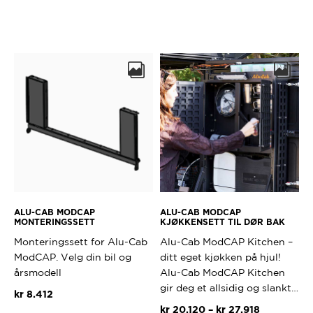
ALU-CAB MODCAP
ALU-CAB MODCAP
MONTERINGSSETT
KJØKKENSETT TIL DØR BAK
Monteringssett for Alu-Cab
Alu-Cab ModCAP Kitchen –
ModCAP. Velg din bil og
ditt eget kjøkken på hjul!
årsmodell
Alu-Cab ModCAP Kitchen
gir deg et allsidig og slankt…
kr
8.412
Prisområde
kr
20.120
–
kr
27.918