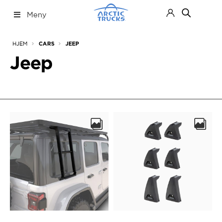
Hopp
Hopp
Meny
til
til
navigasjon
innhold
Nettbutikk
Fold
HJEM
CARS
JEEP
ut
under
Jeep