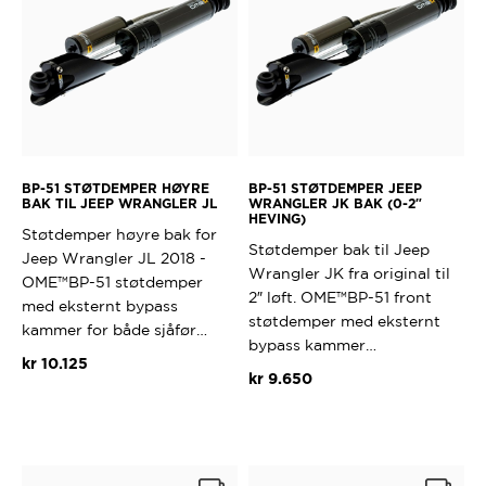
BP-51 STØTDEMPER HØYRE
BP-51 STØTDEMPER JEEP
BAK TIL JEEP WRANGLER JL
WRANGLER JK BAK (0-2″
HEVING)
Støtdemper høyre bak for
Støtdemper bak til Jeep
Jeep Wrangler JL 2018 -
Wrangler JK fra original til
OME™BP-51 støtdemper
2″ løft. OME™BP-51 front
med eksternt bypass
støtdemper med eksternt
kammer for både sjåfør…
bypass kammer…
kr
10.125
kr
9.650