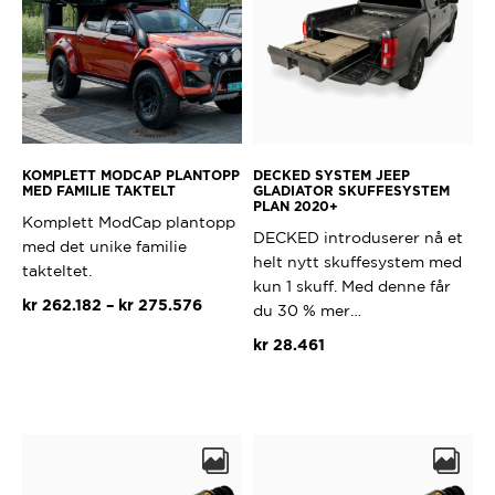
KOMPLETT MODCAP PLANTOPP
DECKED SYSTEM JEEP
MED FAMILIE TAKTELT
GLADIATOR SKUFFESYSTEM
PLAN 2020+
Komplett ModCap plantopp
DECKED introduserer nå et
med det unike familie
helt nytt skuffesystem med
takteltet.
kun 1 skuff. Med denne får
Prisområde:
kr
262.182
–
kr
275.576
du 30 % mer…
kr 262.182
kr
28.461
til
kr 275.576