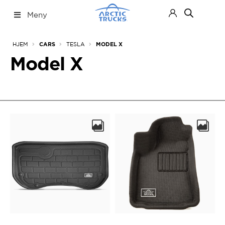
Hopp
Hopp
Meny
til
til
navigasjon
innhold
Nettbutikk
Fold
HJEM
TESLA
CARS
MODEL X
ut
under
Model X