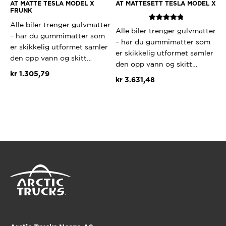
AT MATTE TESLA MODEL X
AT MATTESETT TESLA MODEL X
FRUNK
Alle biler trenger gulvmatter
Vurdert
5.00
Alle biler trenger gulvmatter
– har du gummimatter som
av 5
– har du gummimatter som
er skikkelig utformet samler
er skikkelig utformet samler
den opp vann og skitt…
den opp vann og skitt…
kr
1.305,79
kr
3.631,48