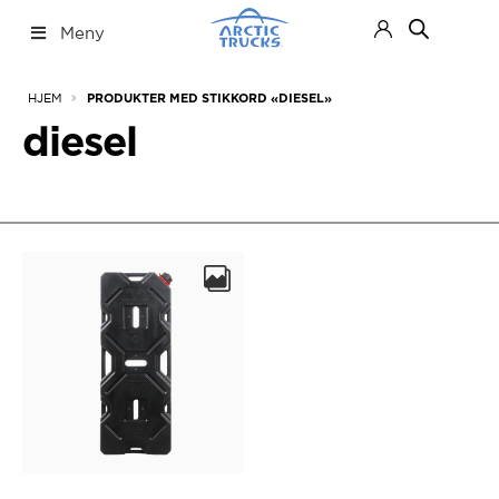
Hopp
Hopp
Meny
til
til
navigasjon
innhold
Nettbutikk
Fold
HJEM
PRODUKTER MED STIKKORD «DIESEL»
ut
under
diesel