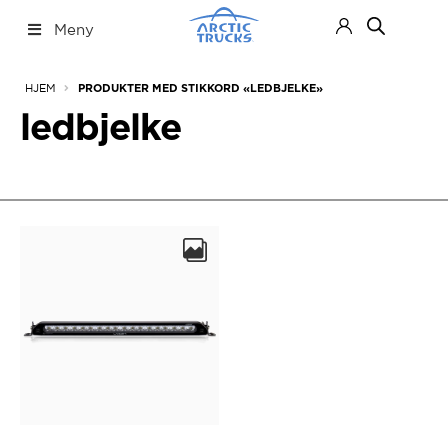
Hopp
Hopp
Meny
til
til
navigasjon
innhold
Nettbutikk
Fold
HJEM
PRODUKTER MED STIKKORD «LEDBJELKE»
ut
under
ledbjelke