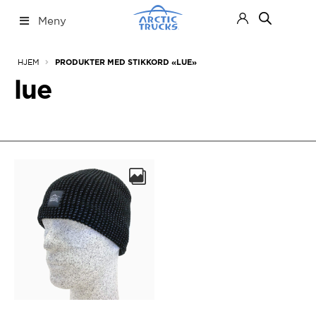
Hopp
Hopp
Meny
til
til
navigasjon
innhold
Nettbutikk
Fold
HJEM
PRODUKTER MED STIKKORD «LUE»
ut
under
lue