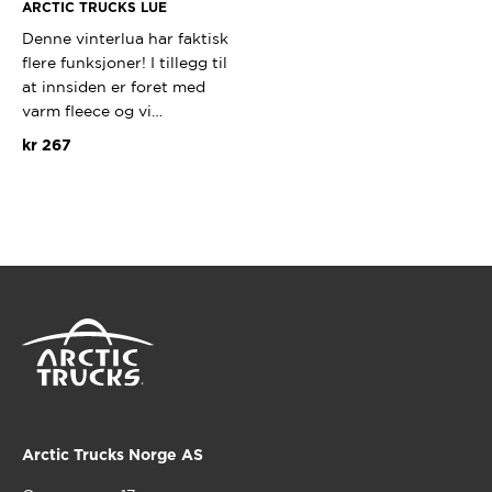
ARCTIC TRUCKS LUE
Denne vinterlua har faktisk
flere funksjoner! I tillegg til
at innsiden er foret med
varm fleece og vi…
kr
267
Dette
produktet
har
flere
varianter.
Alternativene
kan
velges
på
produktsiden
Arctic Trucks Norge AS