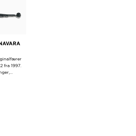
 NAVARA
iginalfærer
2 fra 1997.
nger,…