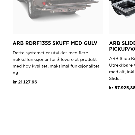
ARB RDRF1355 SKUFF MED GULV
ARB SLID
PICKUP/V
Dette systemet er utviklet med flere
ARB Slide K
nøkkelfunksjoner for å levere et produkt
Utrekkbare 
med høy kvalitet, maksimal funksjonalitet
med alt, in
og…
Slide…
kr
21.127,96
kr
57.925,8