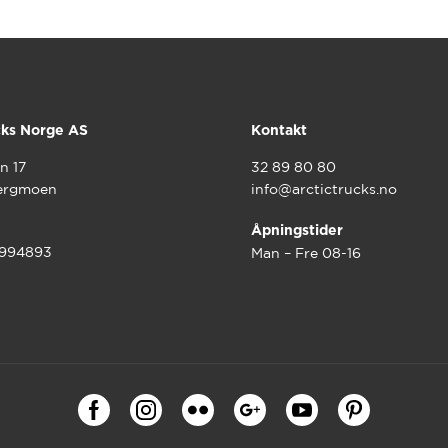
cks Norge AS
Kontakt
n 17
32 89 80 80
ergmoen
info@arctictrucks.no
Åpningstider
9994893
Man – Fre 08-16