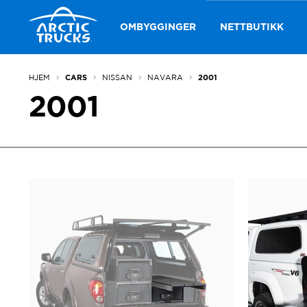
Hopp
Hopp
til
til
OMBYGGINGER
NETTBUTIKK
navigasjon
innhold
HJEM
NISSAN
NAVARA
CARS
2001
2001