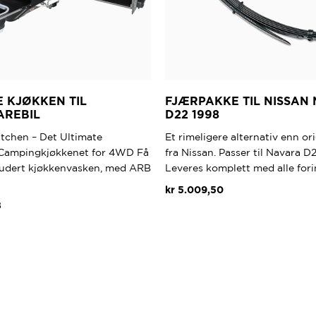
E KJØKKEN TIL
FJÆRPAKKE TIL NISSAN
AREBIL
D22 1998
itchen – Det Ultimate
Et rimeligere alternativ enn or
Campingkjøkkenet for 4WD Få
fra Nissan. Passer til Navara D2
kludert kjøkkenvasken, med ARB
Leveres komplett med alle fori
kr
5.009,50
8