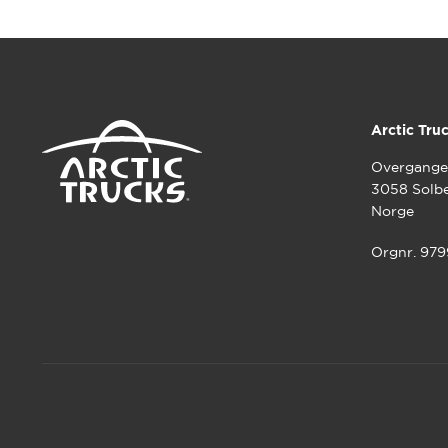
Arctic Tru
Overgange
3058 Solb
Norge
Orgnr. 97