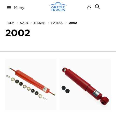
Hopp
Hopp
Meny
til
til
navigasjon
innhold
Nettbutikk
Fold
HJEM
NISSAN
PATROL
CARS
2002
ut
under
2002