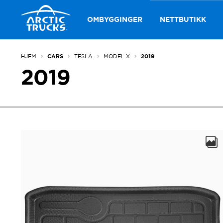
Hopp
Hopp
til
til
OMBYGGINGER
NETTBUTIKK
navigasjon
innhold
HJEM
TESLA
MODEL X
CARS
2019
2019