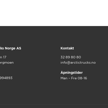
cks Norge AS
Kontakt
n 17
32 89 80 80
ergmoen
info@arctictrucks.no
Åpningstider
9994893
Man – Fre 08-16