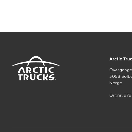
Arctic Tru
Overgange
3058 Solb
Norge
Orgnr. 97