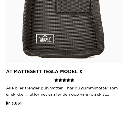
AT MATTESETT TESLA MODEL X
Vurdert
5.00
Alle biler trenger gulvmatter – har du gummimatter som
av 5
er skikkelig utformet samler den opp vann og skitt…
kr
3.631