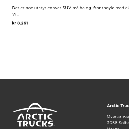
Det er noe utstyr enhver SUV må ha og frontbøyle med eks
Vi…
kr
8.261
Dette
produktet
har
flere
varianter.
Alternativene
kan
velges
på
produktsiden
Arctic Tru
Overgange
3058 Solb
Norge