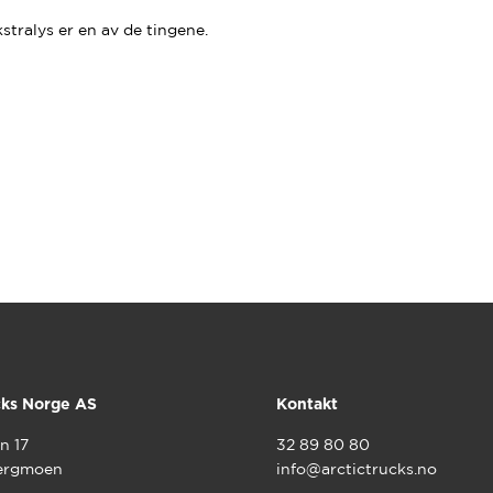
tralys er en av de tingene.
cks Norge AS
Kontakt
n 17
32 89 80 80
ergmoen
info@arctictrucks.no