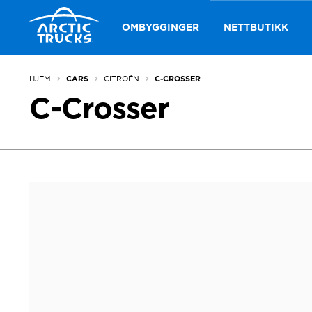
Hopp
Hopp
til
til
OMBYGGINGER
NETTBUTIKK
navigasjon
innhold
HJEM
CITROËN
CARS
C-CROSSER
C-Crosser