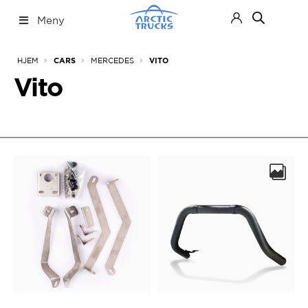
Hopp
Hopp
Meny
til
til
navigasjon
innhold
Nettbutikk
Fold
HJEM
MERCEDES
CARS
VITO
ut
under
Vito