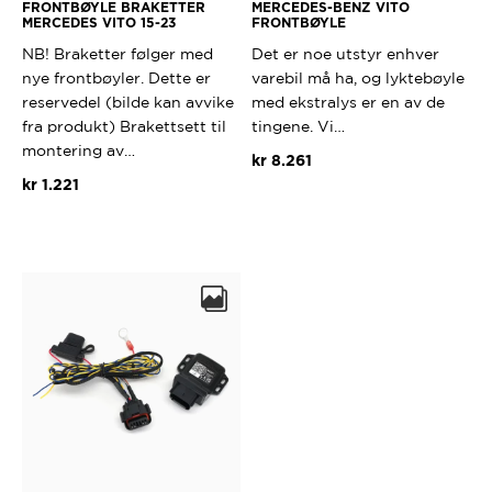
FRONTBØYLE BRAKETTER
MERCEDES-BENZ VITO
MERCEDES VITO 15-23
FRONTBØYLE
NB! Braketter følger med
Det er noe utstyr enhver
nye frontbøyler. Dette er
varebil må ha, og lyktebøyle
reservedel (bilde kan avvike
med ekstralys er en av de
fra produkt) Brakettsett til
tingene. Vi…
montering av…
kr
8.261
kr
1.221
Dette
produktet
har
flere
varianter.
Alternativ
kan
velges
på
produktsi