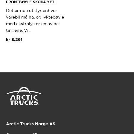
FRONTBØYLE SKODA YETI
Det er noe utstyr enhver
varebil må ha, og lyktebøyle
med ekstralys er en av de
tingene. Vi…
kr
8.261
Dette
produktet
har
flere
varianter.
Alternativene
kan
velges
på
produktsiden
Arctic Trucks Norge AS