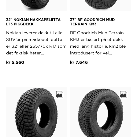
32″ NOKIAN HAKKAPELIITTA
37″ BF GOODRICH MUD
LT3 PIGGDEKK
TERRAIN KM3
Nokian leverer dekk til alle
BF Goodrich Mud Terrain
SUV’er på markedet, dette
KM3 er basert på et dekk
er 32″ eller 265/70x R17 som
med lang historie, km2 ble
det faktisk heter…
introdusert for vel…
kr
5.560
kr
7.646