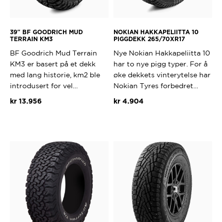
39″ BF GOODRICH MUD
NOKIAN HAKKAPELIITTA 10
TERRAIN KM3
PIGGDEKK 265/70XR17
BF Goodrich Mud Terrain
Nye Nokian Hakkapeliitta 10
KM3 er basert på et dekk
har to nye pigg typer. For å
med lang historie, km2 ble
øke dekkets vinterytelse har
introdusert for vel…
Nokian Tyres forbedret…
kr
13.956
kr
4.904