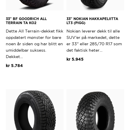
33″ BF GOODRICH ALL
33″ NOKIAN HAKKAPELIITTA
TERRAIN TA KO2
LT3 (PIGG)
Dette All Terrain-dekket fikk
Nokian leverer dekk til alle
oppdatert mønster for bare
SUV'er på markedet, dette
noen år siden og har blitt en
er 33" eller 285/70 R17 som
umiddelbar suksess.
det faktisk heter…
Dekket…
kr
5.945
kr
5.784