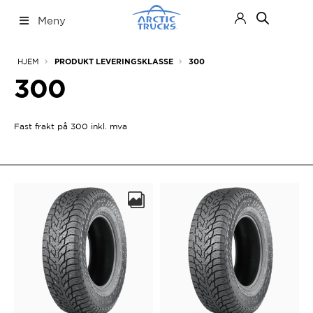
Hopp
Hopp
Meny
til
til
navigasjon
innhold
Nettbutikk
Fold
HJEM
PRODUKT LEVERINGSKLASSE
300
ut
under
300
Fast frakt på 300 inkl. mva