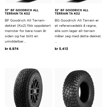
37″ BF GOODRICH ALL
32″ BF GOODRICH ALL
TERRAIN TA KO2
TERRAIN TA KO2
BF Goodrich All Terrain-
BG Goodrich All Terrain er
dekket (Ko2) fikk oppdatert
et referansedekk å regne,
mønster for bare noen år
alle som lager all-terrain
siden og har blitt en
måler seg med dette dekket.
umiddelbar…
…
kr
6.974
kr
5.413