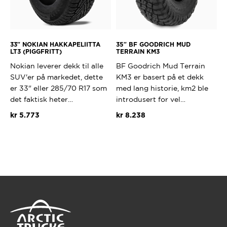
33″ NOKIAN HAKKAPELIITTA
35″ BF GOODRICH MUD
LT3 (PIGGFRITT)
TERRAIN KM3
Nokian leverer dekk til alle
BF Goodrich Mud Terrain
SUV'er på markedet, dette
KM3 er basert på et dekk
er 33" eller 285/70 R17 som
med lang historie, km2 ble
det faktisk heter…
introdusert for vel…
kr
5.773
kr
8.238