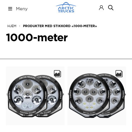
Hopp
Hopp
Meny
til
til
navigasjon
innhold
Nettbutikk
Fold
HJEM
PRODUKTER MED STIKKORD «1000-METER»
ut
under
1000-meter