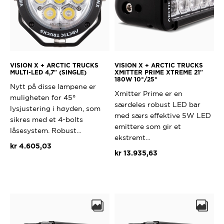
VISION X + ARCTIC TRUCKS
VISION X + ARCTIC TRUCKS
MULTI-LED 4,7″ (SINGLE)
XMITTER PRIME XTREME 21″
180W 10°/25°
Nytt på disse lampene er
Xmitter Prime er en
muligheten for 45°
særdeles robust LED bar
lysjustering i høyden, som
med særs effektive 5W LED
sikres med et 4-bolts
emittere som gir et
låsesystem. Robust…
ekstremt…
kr
4.605,03
kr
13.935,63