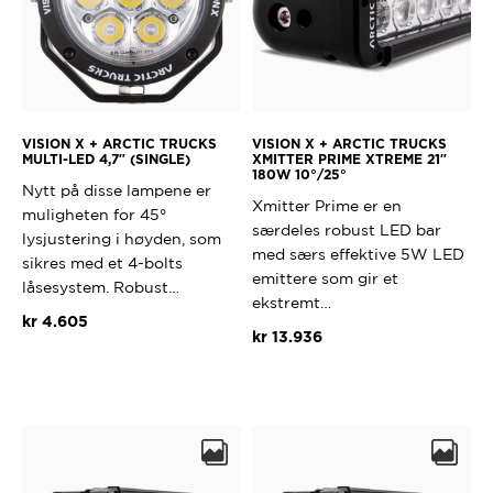
VISION X + ARCTIC TRUCKS
VISION X + ARCTIC TRUCKS
MULTI-LED 4,7″ (SINGLE)
XMITTER PRIME XTREME 21″
180W 10°/25°
Nytt på disse lampene er
Xmitter Prime er en
muligheten for 45°
særdeles robust LED bar
lysjustering i høyden, som
med særs effektive 5W LED
sikres med et 4-bolts
emittere som gir et
låsesystem. Robust…
ekstremt…
kr
4.605
kr
13.936