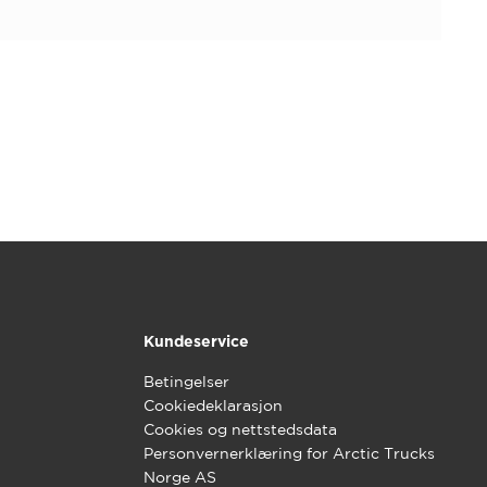
Kundeservice
Betingelser
Cookiedeklarasjon
Cookies og nettstedsdata
Personvernerklæring for Arctic Trucks
Norge AS