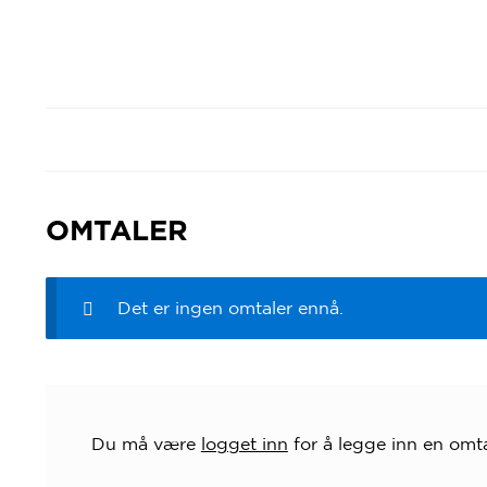
OMTALER
Det er ingen omtaler ennå.
Du må være
logget inn
for å legge inn en omta