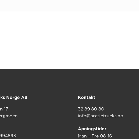
cks Norge AS
Kontakt
n 17
32 89 80 80
ergmoen
info@arctictrucks.no
Åpningstider
9994893
Man – Fre 08-16