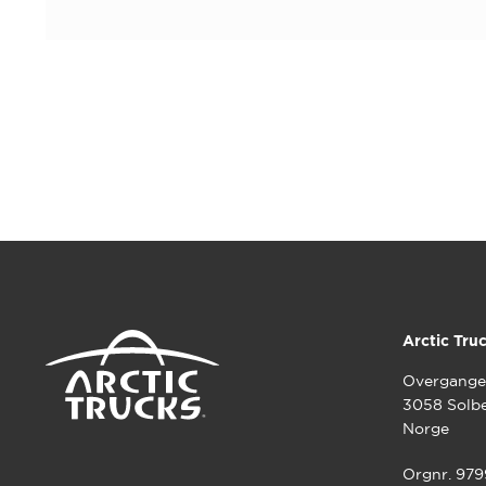
Arctic Tru
Overgange
3058 Solb
Norge
Orgnr. 97