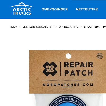
Hopp
Hopp
til
til
OMBYGGINGER
NETTBUTIKK
navigasjon
innhold
HJEM
EKSPEDISJONSUTSTYR
OPPBEVARING
BROG REPAIR P