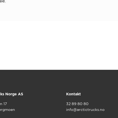
le.
cks Norge AS
Kontakt
n 17
32 89 80 80
ergmoen
info@arctictrucks.no