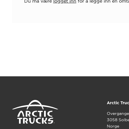
Du må være
logget inn
for å legge inn en omta
Arctic Tru
Overgange
3058 Solb
Norge