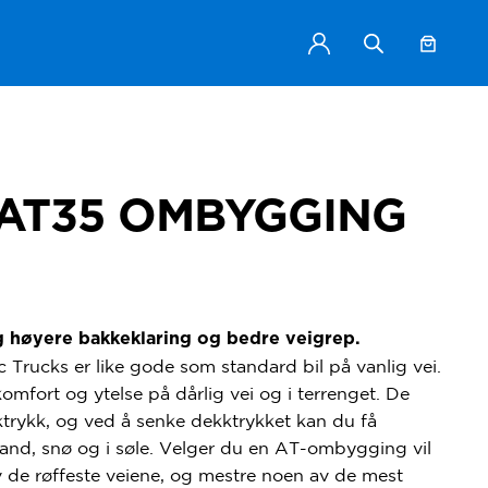
 AT35 OMBYGGING
g høyere bakkeklaring og bedre veigrep.
Trucks er like gode som standard bil på vanlig vei.
 komfort og ytelse på dårlig vei og i terrenget. De
rktrykk, og ved å senke dekktrykket kan du få
 sand, snø og i søle. Velger du en AT-ombygging vil
 de røffeste veiene, og mestre noen av de mest