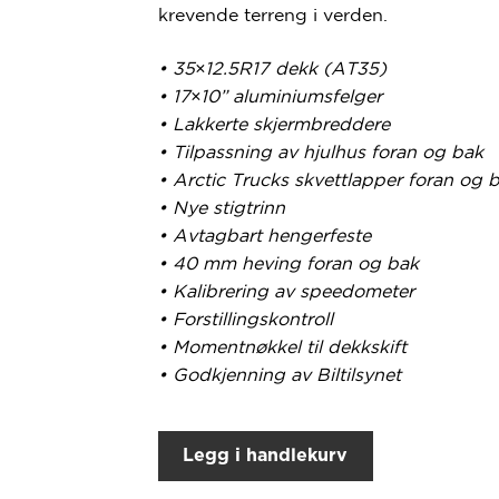
krevende terreng i verden.
• 35×12.5R17 dekk (AT35)
• 17×10” aluminiumsfelger
• Lakkerte skjermbreddere
• Tilpassning av hjulhus foran og bak
• Arctic Trucks skvettlapper foran og 
• Nye stigtrinn
• Avtagbart hengerfeste
• 40 mm heving foran og bak
• Kalibrering av speedometer
• Forstillingskontroll
• Momentnøkkel til dekkskift
• Godkjenning av Biltilsynet
Legg i handlekurv