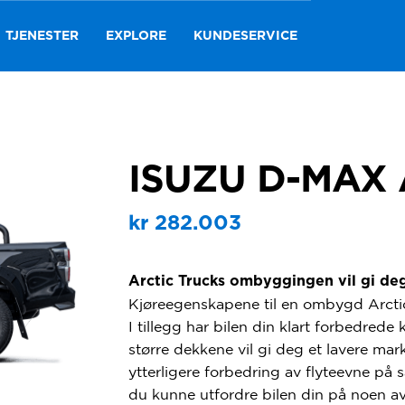
TJENESTER
EXPLORE
KUNDESERVICE
ISUZU D-MAX
kr
282.003
Arctic Trucks ombyggingen vil gi de
Kjøreegenskapene til en ombygd Arctic 
I tillegg har bilen din klart forbedrede
større dekkene vil gi deg et lavere ma
ytterligere forbedring av flyteevne på
du kunne utfordre bilen din på noen av