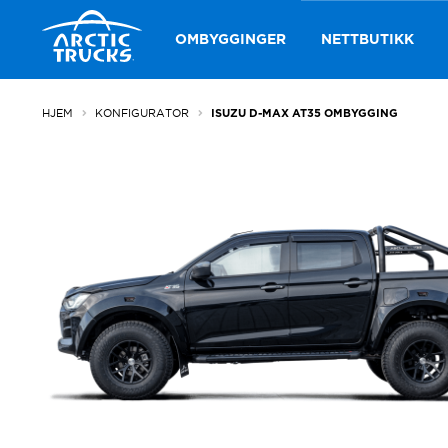
Hopp
Hopp
til
til
OMBYGGINGER
NETTBUTIKK
navigasjon
innhold
HJEM
KONFIGURATOR
ISUZU D-MAX AT35 OMBYGGING