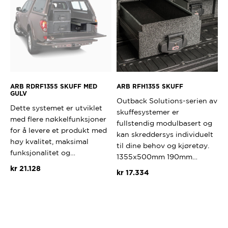
Alternativene
kan
velges
på
produktsiden
ARB RDRF1355 SKUFF MED
ARB RFH1355 SKUFF
GULV
Outback Solutions-serien av
Dette systemet er utviklet
skuffesystemer er
med flere nøkkelfunksjoner
fullstendig modulbasert og
for å levere et produkt med
kan skreddersys individuelt
høy kvalitet, maksimal
til dine behov og kjøretøy.
funksjonalitet og…
1355x500mm 190mm…
kr
21.128
kr
17.334