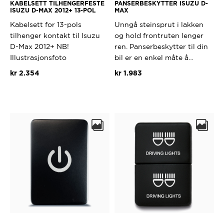
KABELSETT TILHENGERFESTE
PANSERBESKYTTER ISUZU D-
ISUZU D-MAX 2012+ 13-POL
MAX
Kabelsett for 13-pols
Unngå steinsprut i lakken
tilhenger kontakt til Isuzu
og hold frontruten lenger
D-Max 2012+ NB!
ren. Panserbeskytter til din
Illustrasjonsfoto
bil er en enkel måte å…
kr
2.354
kr
1.983
Dette
produktet
har
flere
varianter.
Alternativ
kan
velges
på
produktsi