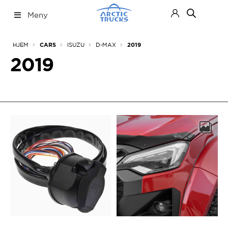
Hopp
Hopp
Meny
til
til
navigasjon
innhold
Nettbutikk
Fold
HJEM
ISUZU
D-MAX
CARS
2019
ut
under
2019