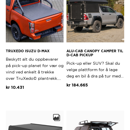
Alternativene
kan
velges
på
produktsiden
TRUXEDO ISUZU D-MAX
ALU-CAB CANOPY CAMPER TIL
D-CAB PICKUP
Beskytt alt du oppbevarer
Pick-up eller SUV? Skal du
på pick-up planet for vær og
velge plattform for å lage
vind ved enkelt å trekke
deg en bil å dra på tur med…
over TruXedo© plantrekk.…
kr
184.665
kr
10.431
Dette
produktet
har
flere
varianter.