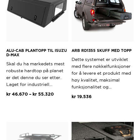
Alternativene
kan
velges
på
produktsiden
ALU-CAB PLANTOPP TIL ISUZU
ARB RD1355 SKUFF MED TOPP
D-MAX
Dette systemet er utviklet
Skal du ha markedets mest
med flere nøkkelfunksjoner
robuste hardtop på planet
for å levere et produkt med
er det denne du ser etter.
høy kvalitet, maksimal
Laget for industriell…
funksjonalitet og…
Prisområde:
kr
46.670
–
kr
55.320
kr
19.536
kr 46.670
Dette
til
produktet
kr 55.320
har
flere
varianter.