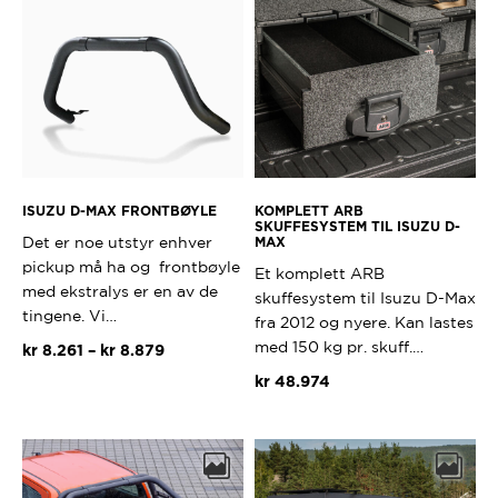
ISUZU D-MAX FRONTBØYLE
KOMPLETT ARB
SKUFFESYSTEM TIL ISUZU D-
Det er noe utstyr enhver
MAX
pickup må ha og frontbøyle
Et komplett ARB
med ekstralys er en av de
skuffesystem til Isuzu D-Max
tingene. Vi…
fra 2012 og nyere. Kan lastes
med 150 kg pr. skuff.…
Prisområde:
kr
8.261
–
kr
8.879
kr 8.261
kr
48.974
Dette
til
produktet
kr 8.879
har
flere
varianter.