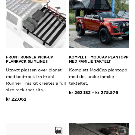
FRONT RUNNER PICK-UP
KOMPLETT MODCAP PLANTOPP
PLANRACK SLIMLINE II
MED FAMILIE TAKTELT
Utnytt plassen over planet
Komplett ModCap plantopp
med bed-rack fra Front
med det unike familie
Runner This kit creates a full
takteltet.
size rack that sits…
Prisomr
kr
262.182
–
kr
275.576
kr 262.
kr
22.062
til
kr 275.