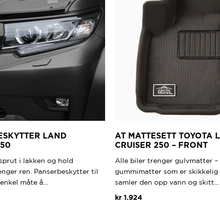
ESKYTTER LAND
AT MATTESETT TOYOTA 
150
CRUISER 250 – FRONT
prut i lakken og hold
Alle biler trenger gulvmatter –
enger ren. Panserbeskytter til
gummimatter som er skikkelig
n enkel måte å…
samler den opp vann og skitt…
kr
1.924
Dette