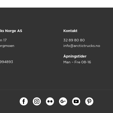
cks Norge AS
Kontakt
n 17
32 89 80 80
ergmoen
info@arctictrucks.no
Åpningstider
9994893
Man – Fre 08-16