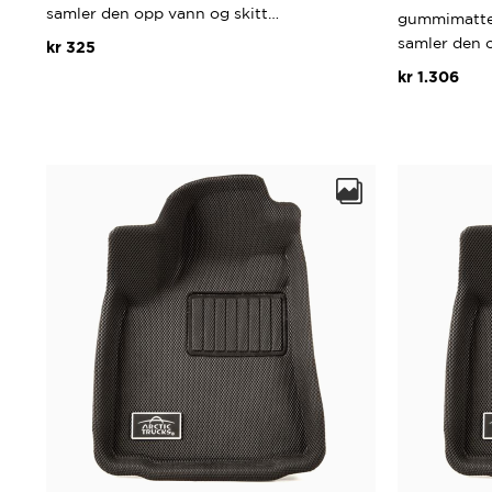
samler den opp vann og skitt…
gummimatter
samler den 
kr
325
kr
1.306