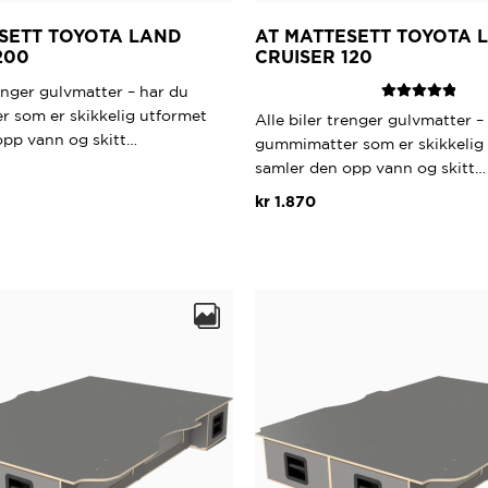
SETT TOYOTA LAND
AT MATTESETT TOYOTA 
200
CRUISER 120
renger gulvmatter – har du
Vurdert
5.00
 som er skikkelig utformet
Alle biler trenger gulvmatter –
av 5
opp vann og skitt…
gummimatter som er skikkelig
samler den opp vann og skitt…
kr
1.870