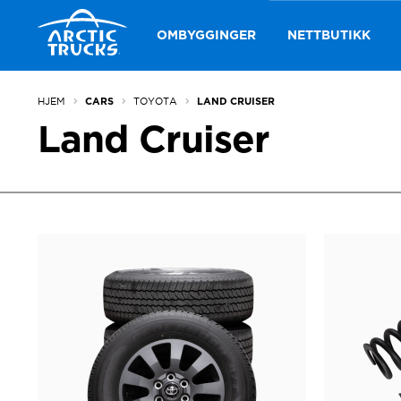
Hopp
Hopp
til
til
OMBYGGINGER
NETTBUTIKK
navigasjon
innhold
HJEM
TOYOTA
CARS
LAND CRUISER
Land Cruiser