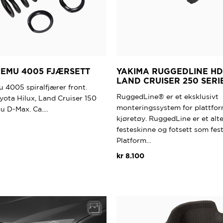
EMU 4005 FJÆRSETT
YAKIMA RUGGEDLINE HD
LAND CRUISER 250 SERI
 4005 spiralfjærer front.
RuggedLine® er et eksklusivt
oyota Hilux, Land Cruiser 150
monteringssystem for plattform
zu D-Max. Ca.…
kjøretøy. RuggedLine er et alter
festeskinne og fotsett som fes
Platform…
kr
8.100