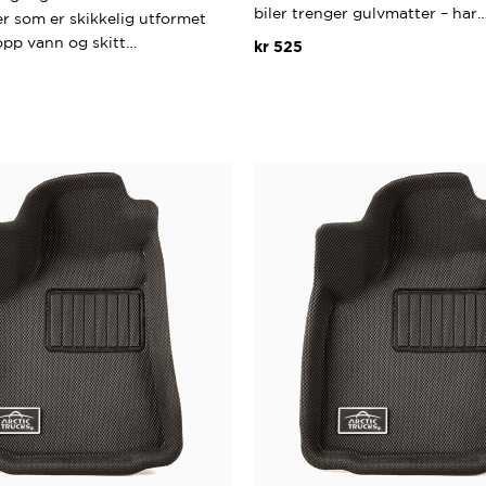
3.67
av 5
biler trenger gulvmatter – har
 som er skikkelig utformet
opp vann og skitt…
kr
525