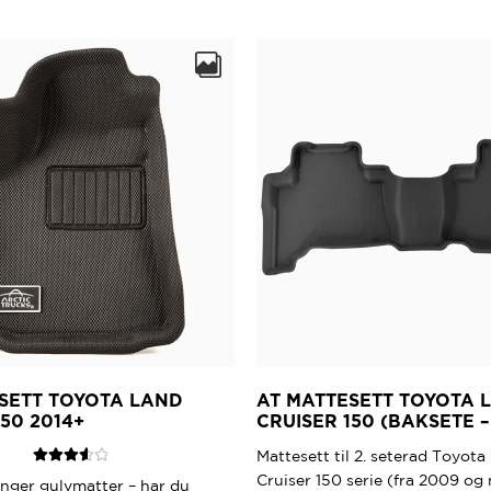
produktet
har
flere
varianter.
Alternativene
kan
velges
på
produktsiden
SETT TOYOTA LAND
AT MATTESETT TOYOTA 
150 2014+
CRUISER 150 (BAKSETE –
Mattesett til 2. seterad Toyota
Vurdert
Cruiser 150 serie (fra 2009 og 
renger gulvmatter – har du