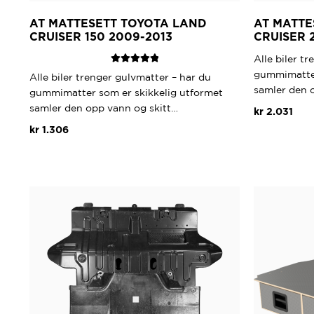
AT MATTESETT TOYOTA LAND
AT MATTE
CRUISER 150 2009-2013
CRUISER 
Alle biler t
Vurdert
5.00
gummimatter
Alle biler trenger gulvmatter – har du
av 5
samler den 
gummimatter som er skikkelig utformet
samler den opp vann og skitt…
kr
2.031
kr
1.306