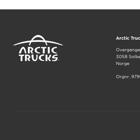
Arctic Tru
Overgange
3058 Solb
Norge
Orgnr. 97