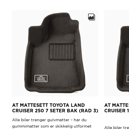
produktet
har
flere
varianter.
Alternativene
kan
velges
på
produktsiden
AT MATTESETT TOYOTA LAND
AT MATTE
CRUISER 250 7 SETER BAK (RAD 3)
CRUISER 
Alle biler trenger gulvmatter – har du
gummimatter som er skikkelig utformet
Alle biler t