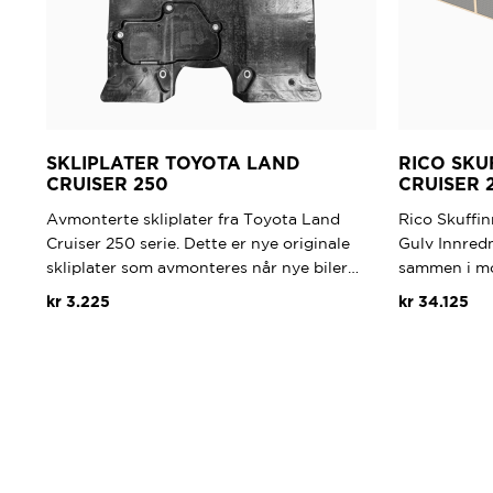
SKLIPLATER TOYOTA LAND
RICO SK
CRUISER 250
CRUISER 
Avmonterte skliplater fra Toyota Land
Rico Skuffi
Cruiser 250 serie. Dette er nye originale
Gulv Innredn
skliplater som avmonteres når nye biler…
sammen i mo
kr
3.225
kr
34.125