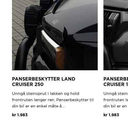
PANSERBESKYTTER LAND
PANSERB
CRUISER 250
CRUISER 
Unngå steinsprut i lakken og hold
Unngå steins
frontruten lenger ren. Panserbeskytter til
frontruten l
din bil er en enkel måte å…
din bil er e
kr
1.983
kr
1.983
Dette