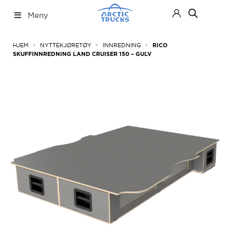
Hopp
Hopp
Meny
til
til
navigasjon
innhold
Nettbutikk
Fold
HJEM
NYTTEKJØRETØY
INNREDNING
RICO
ut
SKUFFINNREDNING LAND CRUISER 150 – GULV
under