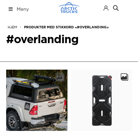
Hopp
Hopp
Meny
til
til
navigasjon
innhold
Nettbutikk
Fold
HJEM
PRODUKTER MED STIKKORD «#OVERLANDING»
ut
under
#overlanding