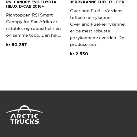
RSI CANOPY EVO TOYOTA
JERRYKANNE FUEL 17 LITER
HILUX D-CAB 2016+
Overland Fuel – Verdens
Plantoppen RSI Smart
tøffeste jerrykanner
Canopy fra Sør Afrika er
Overland Fuel-jerrykanner
estetikk og robusthet i én
er de mest robuste
og samme topp. Den har…
jerrykannene i verden. De
produseres i…
kr
60.267
kr
2.530