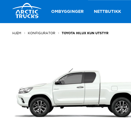
Hopp
Hopp
til
til
OMBYGGINGER
NETTBUTIKK
navigasjon
innhold
HJEM
KONFIGURATOR
TOYOTA HILUX KUN UTSTYR