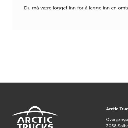
Du må være
logget inn
for å legge inn en omta
Arctic Tru
Overgange
3058 Solb