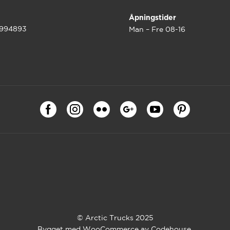
Åpningstider
9994893
Man – Fre 08-16
© Arctic Trucks 2025
Bygget med WooCommerce av
Codehouse
.