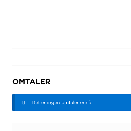
OMTALER
Det er ingen omtaler ennå.