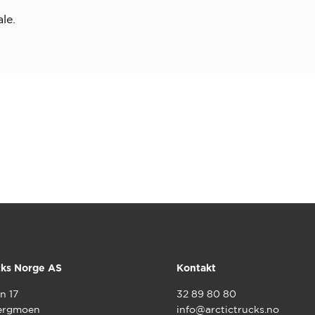
le.
cks Norge AS
Kontakt
n 17
32 89 80 80
ergmoen
info@arctictrucks.no